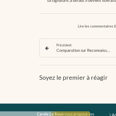
sa signature, à défaut il devient libéra
Lire les commentaires (
Précédent
Comparution sur Reconnaissance Préalable de Culpabilité
Soyez le premier à réagir
Carole Le Roux
vous propose ses
Ac