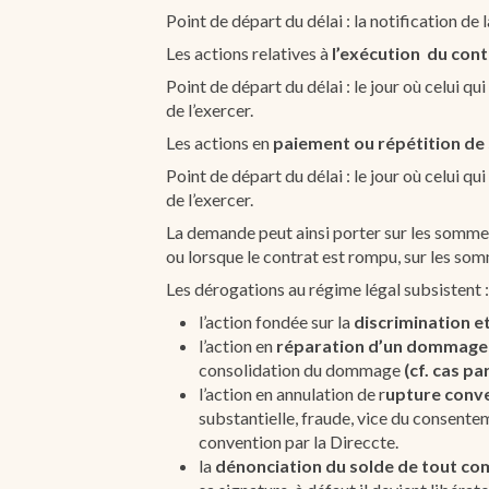
Point de départ du délai : la notification de l
Les actions relatives à
l’exécution du cont
Point de départ du délai : le jour où celui qu
de l’exercer.
Les actions en
paiement ou répétition de 
Point de départ du délai : le jour où celui qu
de l’exercer.
La demande peut ainsi porter sur les sommes 
ou lorsque le contrat est rompu, sur les som
Les dérogations au régime légal subsistent :
l’action fondée sur la
discrimination e
l’action en
réparation d’un dommage
consolidation du dommage
(cf. cas pa
l’action en annulation de r
upture conve
substantielle, fraude, vice du consente
convention par la Direccte.
la
dénonciation du solde de tout c