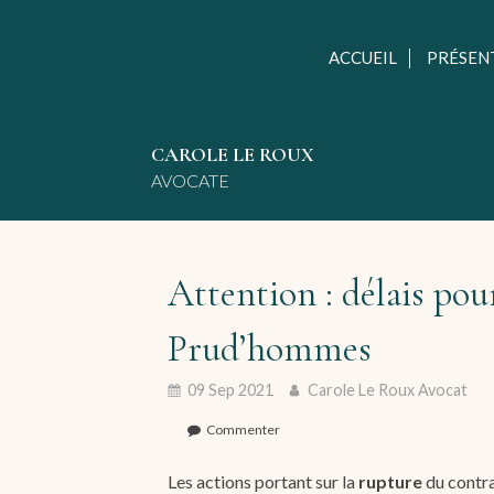
ACCUEIL
PRÉSEN
CAROLE LE ROUX
AVOCATE
Attention : délais pou
Prud’hommes
09 Sep 2021
Carole Le Roux Avocat
Commenter
Les actions portant sur la
rupture
du contra