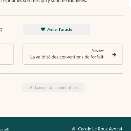
toire pour les sommes qui y sont mentionnées.
Aimer l'article
0)
Suivant
La validité des conventions de forfait
Laisser un commentaire
Carole Le Roux Avocat
cueil