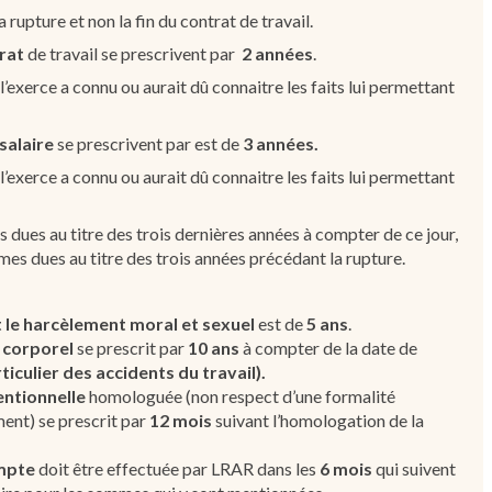
a rupture et non la fin du contrat de travail.
rat
de travail se prescrivent par
2 années
.
i l’exerce a connu ou aurait dû connaitre les faits lui permettant
salaire
se prescrivent par est de
3 années.
i l’exerce a connu ou aurait dû connaitre les faits lui permettant
dues au titre des trois dernières années à compter de ce jour,
mes dues au titre des trois années précédant la rupture.
t le harcèlement moral et sexuel
est de
5 ans
.
 corporel
se prescrit par
10 ans
à compter de la date de
rticulier des accidents du travail).
ntionnelle
homologuée (non respect d’une formalité
ment) se prescrit par
12 mois
suivant l’homologation de la
ompte
doit être effectuée par LRAR dans les
6 mois
qui suivent